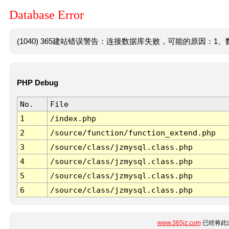
Database Error
(1040) 365建站错误警告：连接数据库失败，可能的原因：1、数
PHP Debug
No.
File
1
/index.php
2
/source/function/function_extend.php
3
/source/class/jzmysql.class.php
4
/source/class/jzmysql.class.php
5
/source/class/jzmysql.class.php
6
/source/class/jzmysql.class.php
www.365jz.com
已经将此