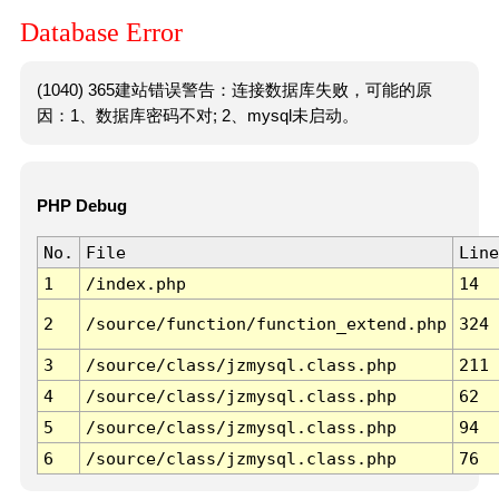
Database Error
(1040) 365建站错误警告：连接数据库失败，可能的原
因：1、数据库密码不对; 2、mysql未启动。
PHP Debug
No.
File
Line
1
/index.php
14
2
/source/function/function_extend.php
324
3
/source/class/jzmysql.class.php
211
4
/source/class/jzmysql.class.php
62
5
/source/class/jzmysql.class.php
94
6
/source/class/jzmysql.class.php
76