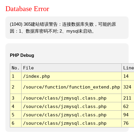
Database Error
(1040) 365建站错误警告：连接数据库失败，可能的原
因：1、数据库密码不对; 2、mysql未启动。
PHP Debug
No.
File
Line
1
/index.php
14
2
/source/function/function_extend.php
324
3
/source/class/jzmysql.class.php
211
4
/source/class/jzmysql.class.php
62
5
/source/class/jzmysql.class.php
94
6
/source/class/jzmysql.class.php
76