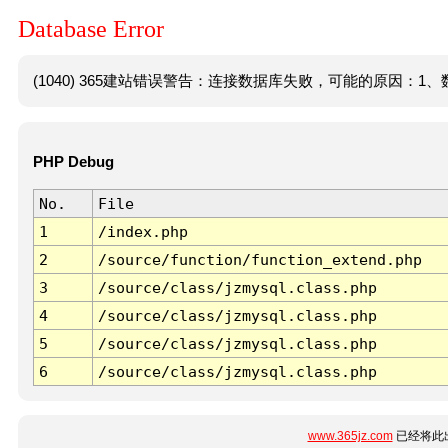
Database Error
(1040) 365建站错误警告：连接数据库失败，可能的原因：1、数
PHP Debug
No.
File
1
/index.php
2
/source/function/function_extend.php
3
/source/class/jzmysql.class.php
4
/source/class/jzmysql.class.php
5
/source/class/jzmysql.class.php
6
/source/class/jzmysql.class.php
www.365jz.com
已经将此