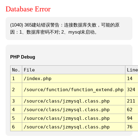
Database Error
(1040) 365建站错误警告：连接数据库失败，可能的原
因：1、数据库密码不对; 2、mysql未启动。
PHP Debug
No.
File
Line
1
/index.php
14
2
/source/function/function_extend.php
324
3
/source/class/jzmysql.class.php
211
4
/source/class/jzmysql.class.php
62
5
/source/class/jzmysql.class.php
94
6
/source/class/jzmysql.class.php
76