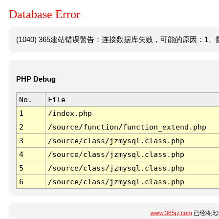
Database Error
(1040) 365建站错误警告：连接数据库失败，可能的原因：1、数
PHP Debug
No.
File
1
/index.php
2
/source/function/function_extend.php
3
/source/class/jzmysql.class.php
4
/source/class/jzmysql.class.php
5
/source/class/jzmysql.class.php
6
/source/class/jzmysql.class.php
www.365jz.com
已经将此