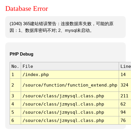
Database Error
(1040) 365建站错误警告：连接数据库失败，可能的原
因：1、数据库密码不对; 2、mysql未启动。
PHP Debug
No.
File
Line
1
/index.php
14
2
/source/function/function_extend.php
324
3
/source/class/jzmysql.class.php
211
4
/source/class/jzmysql.class.php
62
5
/source/class/jzmysql.class.php
94
6
/source/class/jzmysql.class.php
76