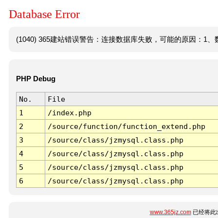
Database Error
(1040) 365建站错误警告：连接数据库失败，可能的原因：1、数
PHP Debug
No.
File
1
/index.php
2
/source/function/function_extend.php
3
/source/class/jzmysql.class.php
4
/source/class/jzmysql.class.php
5
/source/class/jzmysql.class.php
6
/source/class/jzmysql.class.php
www.365jz.com
已经将此