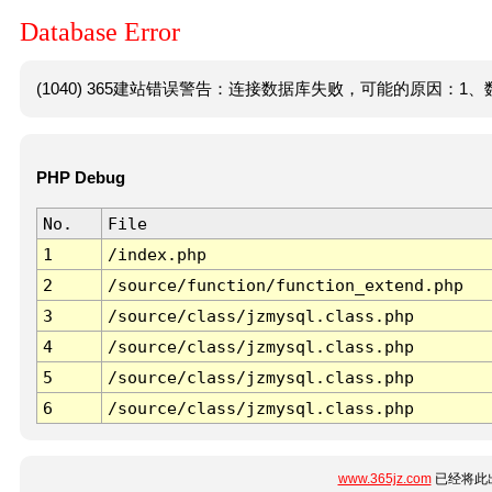
Database Error
(1040) 365建站错误警告：连接数据库失败，可能的原因：1、数
PHP Debug
No.
File
1
/index.php
2
/source/function/function_extend.php
3
/source/class/jzmysql.class.php
4
/source/class/jzmysql.class.php
5
/source/class/jzmysql.class.php
6
/source/class/jzmysql.class.php
www.365jz.com
已经将此