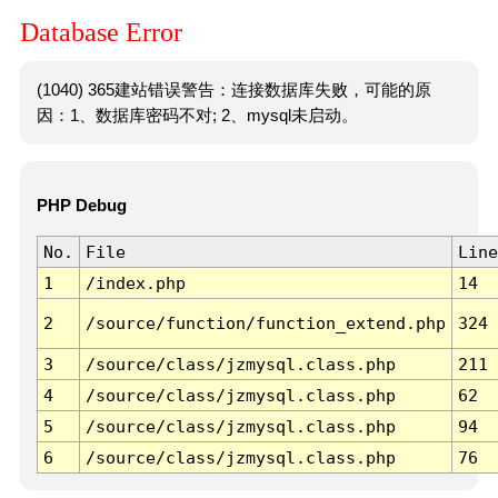
Database Error
(1040) 365建站错误警告：连接数据库失败，可能的原
因：1、数据库密码不对; 2、mysql未启动。
PHP Debug
No.
File
Line
1
/index.php
14
2
/source/function/function_extend.php
324
3
/source/class/jzmysql.class.php
211
4
/source/class/jzmysql.class.php
62
5
/source/class/jzmysql.class.php
94
6
/source/class/jzmysql.class.php
76