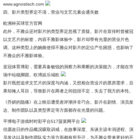
www.agnostisch.com
四、影片类型界定不清，营业与文艺元素会通失败
欧洲杯买球官方官网
此外，不雅众还对影片的类型界定忽视了质疑。影片在宣传时曾被冠
以文艺片的标签，内容不雅影体验中，影片却带有光显的营业片色
调。这种类型上的婉曲使得不雅众对影片的定位产生困惑，也影响了
不雅众的不雅影体验。
皇冠体育博彩，需要具备敏锐的洞察力和果断的决策能力，才能在市
场中站稳脚跟。
欧博娱乐城欧
影片既想追求文艺片的深度与内涵，又想相合营业片的票房需求，后
果却掩人耳目，导致影片在两者之间扭捏不定，失去了我方的本性。
《乔妍的隐痛》在上映后遭受差评潮并非巧合。影片在剧情、演员发
达、制作团队以及类型界定等方面都存在光显的问题。
平博电子游戏时时彩平台517菠菜网平台
但愿改日的作品概况吸取训戒，在故事深度、东谈主设丰润进程、演
员发达以及制作团队实力等方面都有所升迁，为不雅众带来更好的不