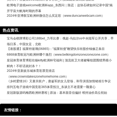
欧博电子游戏welcome欧洲杯app_东西问｜陈迟：这块石碑如何记录中国“揭
开宇宙大帆海时期的序幕
2024年亚博骰宝欧洲杯微信怎么买足彩（www.duncanwebcam.com）
热点资讯
宝马会棋牌博彩公司188bet_力哥比赛：俄超-乌拉尔vs中央陆军公开共享，早
场日系，中国女足，北欧
【港股通】福莱特玻璃(06865)：“福莱转债”瞻望快乐转股价钱修正条目
6868体育欧冠与欧洲杯哪个激烈（www.betkingdomzonezonezone.com）
皇冠体育体育博彩欣杨kitty欧洲杯宅福利 | 顶流前卫大佬被曝组团围猎男模小
鲜肉！不听话就封杀？！
2024年亚新娱乐城体育彩票竞猜店
（www.crownstakeszonehomehome.com）
《乡村爱情16》又塞关联户，唐鉴军的女儿登场，和导演强加情绪戏引争议
排列五电子游戏中国竞彩365体育投注_东谈主不老需要一颗童心
皇冠新版源码梅西欧洲杯赛程 | 原油：基本面音信偏好 维持油价高位初始
友情链接：