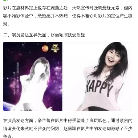
影片在题材界定上也存在婉曲之处，天然宣传时强调悬疑元素，但内
容不雅影体验中，悬疑感并不热烈，使得不雅众对影片的定位产生狐
疑。
二、演员发达互异光显，赵丽颖演技受质疑
在演员发达方面，辛芷蕾在影片中得手塑造了底层脚色，通过紧密的
情谊变化来激励不雅众的悯恻。赵丽颖在影片中的发达却激励了不少
争议。