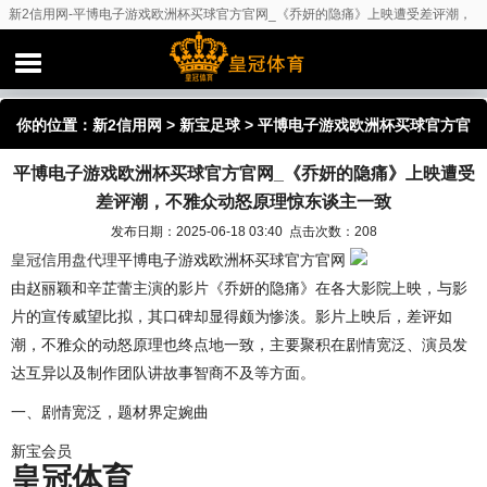
新2信用网-平博电子游戏欧洲杯买球官方官网_《乔妍的隐痛》上映遭受差评潮，
不雅众动怒原理惊东谈主一致
你的位置：
新2信用网
>
新宝足球
> 平博电子游戏欧洲杯买球官方官
平博电子游戏欧洲杯买球官方官网_《乔妍的隐痛》上映遭受
网_《乔妍的隐痛》上映遭受差评潮，不雅众动怒原理惊东谈主一致
差评潮，不雅众动怒原理惊东谈主一致
发布日期：2025-06-18 03:40 点击次数：208
皇冠信用盘代理
平博电子游戏欧洲杯买球官方官网
由赵丽颖和辛芷蕾主演的影片《乔妍的隐痛》在各大影院上映，与影
片的宣传威望比拟，其口碑却显得颇为惨淡。影片上映后，差评如
潮，不雅众的动怒原理也终点地一致，主要聚积在剧情宽泛、演员发
达互异以及制作团队讲故事智商不及等方面。
一、剧情宽泛，题材界定婉曲
新宝会员
皇冠体育