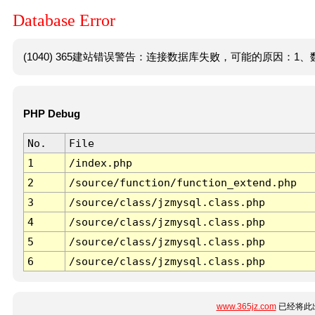
Database Error
(1040) 365建站错误警告：连接数据库失败，可能的原因：1、数
PHP Debug
No.
File
1
/index.php
2
/source/function/function_extend.php
3
/source/class/jzmysql.class.php
4
/source/class/jzmysql.class.php
5
/source/class/jzmysql.class.php
6
/source/class/jzmysql.class.php
www.365jz.com
已经将此