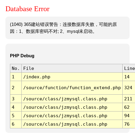
Database Error
(1040) 365建站错误警告：连接数据库失败，可能的原
因：1、数据库密码不对; 2、mysql未启动。
PHP Debug
No.
File
Line
1
/index.php
14
2
/source/function/function_extend.php
324
3
/source/class/jzmysql.class.php
211
4
/source/class/jzmysql.class.php
62
5
/source/class/jzmysql.class.php
94
6
/source/class/jzmysql.class.php
76