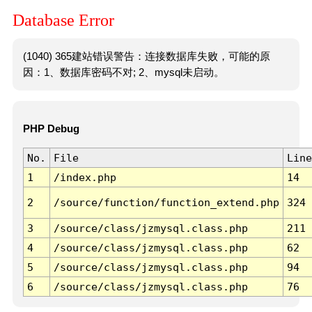
Database Error
(1040) 365建站错误警告：连接数据库失败，可能的原
因：1、数据库密码不对; 2、mysql未启动。
PHP Debug
No.
File
Line
1
/index.php
14
2
/source/function/function_extend.php
324
3
/source/class/jzmysql.class.php
211
4
/source/class/jzmysql.class.php
62
5
/source/class/jzmysql.class.php
94
6
/source/class/jzmysql.class.php
76