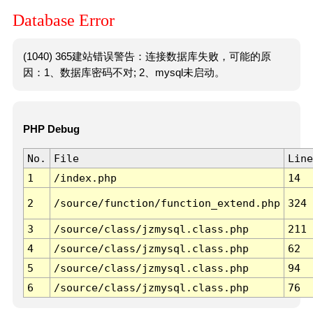
Database Error
(1040) 365建站错误警告：连接数据库失败，可能的原
因：1、数据库密码不对; 2、mysql未启动。
PHP Debug
No.
File
Line
1
/index.php
14
2
/source/function/function_extend.php
324
3
/source/class/jzmysql.class.php
211
4
/source/class/jzmysql.class.php
62
5
/source/class/jzmysql.class.php
94
6
/source/class/jzmysql.class.php
76