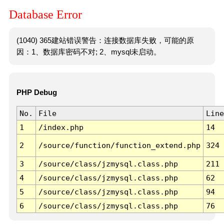
Database Error
(1040) 365建站错误警告：连接数据库失败，可能的原
因：1、数据库密码不对; 2、mysql未启动。
PHP Debug
No.
File
Line
1
/index.php
14
2
/source/function/function_extend.php
324
3
/source/class/jzmysql.class.php
211
4
/source/class/jzmysql.class.php
62
5
/source/class/jzmysql.class.php
94
6
/source/class/jzmysql.class.php
76