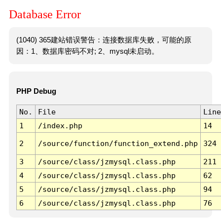
Database Error
(1040) 365建站错误警告：连接数据库失败，可能的原
因：1、数据库密码不对; 2、mysql未启动。
PHP Debug
No.
File
Line
1
/index.php
14
2
/source/function/function_extend.php
324
3
/source/class/jzmysql.class.php
211
4
/source/class/jzmysql.class.php
62
5
/source/class/jzmysql.class.php
94
6
/source/class/jzmysql.class.php
76