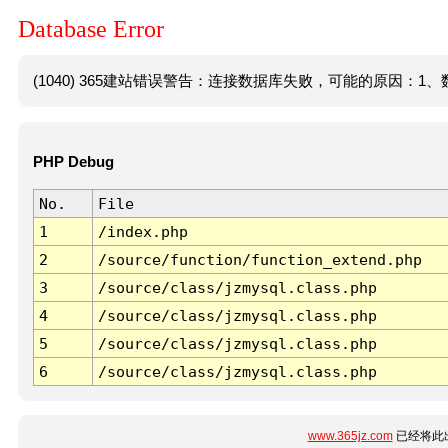
Database Error
(1040) 365建站错误警告：连接数据库失败，可能的原因：1、数
PHP Debug
No.
File
1
/index.php
2
/source/function/function_extend.php
3
/source/class/jzmysql.class.php
4
/source/class/jzmysql.class.php
5
/source/class/jzmysql.class.php
6
/source/class/jzmysql.class.php
www.365jz.com
已经将此