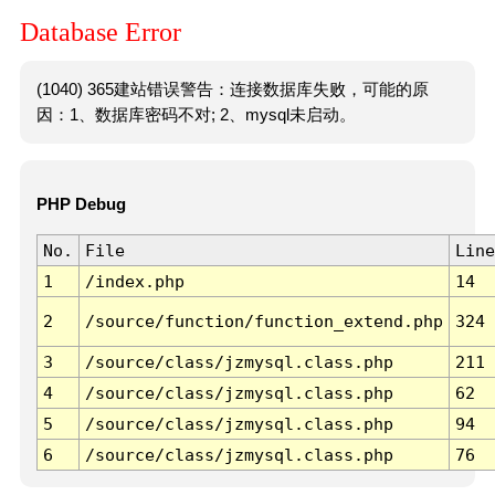
Database Error
(1040) 365建站错误警告：连接数据库失败，可能的原
因：1、数据库密码不对; 2、mysql未启动。
PHP Debug
No.
File
Line
1
/index.php
14
2
/source/function/function_extend.php
324
3
/source/class/jzmysql.class.php
211
4
/source/class/jzmysql.class.php
62
5
/source/class/jzmysql.class.php
94
6
/source/class/jzmysql.class.php
76