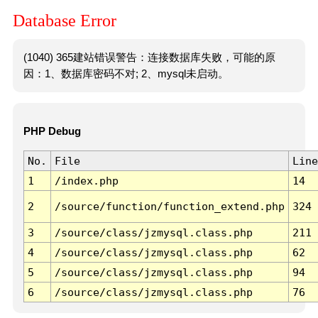
Database Error
(1040) 365建站错误警告：连接数据库失败，可能的原
因：1、数据库密码不对; 2、mysql未启动。
PHP Debug
No.
File
Line
1
/index.php
14
2
/source/function/function_extend.php
324
3
/source/class/jzmysql.class.php
211
4
/source/class/jzmysql.class.php
62
5
/source/class/jzmysql.class.php
94
6
/source/class/jzmysql.class.php
76