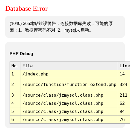
Database Error
(1040) 365建站错误警告：连接数据库失败，可能的原
因：1、数据库密码不对; 2、mysql未启动。
PHP Debug
No.
File
Line
1
/index.php
14
2
/source/function/function_extend.php
324
3
/source/class/jzmysql.class.php
211
4
/source/class/jzmysql.class.php
62
5
/source/class/jzmysql.class.php
94
6
/source/class/jzmysql.class.php
76