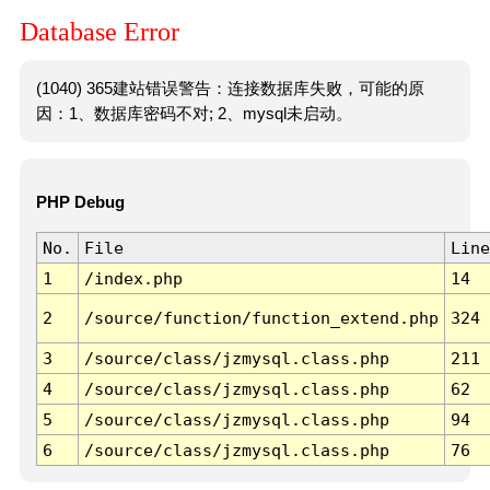
Database Error
(1040) 365建站错误警告：连接数据库失败，可能的原
因：1、数据库密码不对; 2、mysql未启动。
PHP Debug
No.
File
Line
1
/index.php
14
2
/source/function/function_extend.php
324
3
/source/class/jzmysql.class.php
211
4
/source/class/jzmysql.class.php
62
5
/source/class/jzmysql.class.php
94
6
/source/class/jzmysql.class.php
76