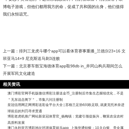
博电子游戏，但他们都用我方的命，促成了共和国的出身，他们值得
我们永恒诅咒。
上一篇：
排列三龙虎斗哪个app可以看体育赛事重播_兰德尔23+16 文
班亚马14+9 尼克斯送马刺3连败
下一篇：
北京赛车骰宝海德体育app取98db in_井冈山构兵期间怎么
开展军民文化建造
相关资讯
澳门博彩官网手机版微信博彩注册送金币_注册制后市集生态握续优化，不是
＂无东说念阁下＂，市集六问注册制
皇冠信用网正网博彩送彩金平台大全 | 苏格兰足协6问欧足联, 就麦克托米奈进
球前后的判罚寻求贯通
博彩老虎机推广网站新皇冠体育官_杨梅镇：党建引颈促振兴，鞭策农业农村
高质料发展
澳门永利皇宫博彩地址环球体育娱乐app_上海华通铂银：10.9 白银、贵金属