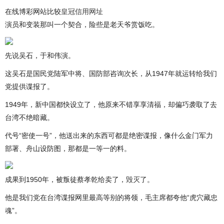
在线博彩网站比较
皇冠信用网址
演员和变装那叫一个契合，险些是老天爷赏饭吃。
先说吴石，于和伟演。
这吴石是国民党陆军中将、国防部咨询次长，从1947年就运转给我们
党提供谍报了。
1949年，新中国都快设立了，他原来不错享享清福，却偏巧袭取了去
台湾不绝暗藏。
代号“密使一号”，他送出来的东西可都是绝密谍报，像什么金门军力
部署、舟山设防图，那都是一等一的料。
成果到1950年，被叛徒蔡孝乾给卖了，毁灭了。
他是我们党在台湾谍报网里最高等别的将领，毛主席都夸他“虎穴藏忠
魂”。