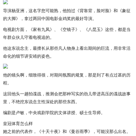
导演杨亚洲，这名字您可能熟，他拍过《背靠背，脸对脸》和《象征
的大脚》，拿过两回中国电影金鸡奖的最好导演。
电视剧方面，《家有九凤》、《空镜子》、《八昆玉》这些，都是当
年群众伙儿守着电视追的。
他这东说念主，最擅长从那些凡人物身上看出期间的巨流，用非常活
命化的细节讲安靖的姿色。
他的镜头啊，细致得很，对期间氛围的规复，那是到了有点过甚的历
程。
这回他头一趟拍谍战，推测会把那种写实的劲儿带进高压的谍战故事
里，不绝挖东说念主性深处的那些东西。
编剧是卢敏，中央戏剧学院的文体讲授、硕士生导师。
皇冠体育怎么样
她之前的代表作，《十天十夜》和《曼谷雨季》，可能没那么出名。