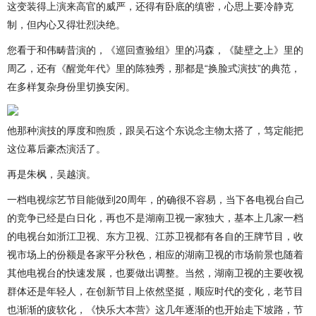
这变装得上演来高官的威严，还得有卧底的缜密，心思上要冷静克
制，但内心又得壮烈决绝。
您看于和伟畴昔演的，《巡回查验组》里的冯森，《陡壁之上》里的
周乙，还有《醒觉年代》里的陈独秀，那都是“换脸式演技”的典范，
在多样复杂身份里切换安闲。
他那种演技的厚度和煦质，跟吴石这个东说念主物太搭了，笃定能把
这位幕后豪杰演活了。
再是朱枫，吴越演。
一档电视综艺节目能做到20周年，的确很不容易，当下各电视台自己
的竞争已经是白日化，再也不是湖南卫视一家独大，基本上几家一档
的电视台如浙江卫视、东方卫视、江苏卫视都有各自的王牌节目，收
视市场上的份额是各家平分秋色，相应的湖南卫视的市场前景也随着
其他电视台的快速发展，也要做出调整。当然，湖南卫视的主要收视
群体还是年轻人，在创新节目上依然坚挺，顺应时代的变化，老节目
也渐渐的疲软化，《快乐大本营》这几年逐渐的也开始走下坡路，节