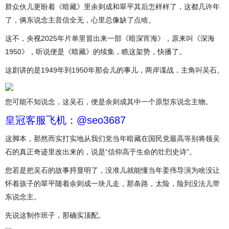
群众伙儿更盼着《暗藏》里余则成和翠平其后怎样样了，这都几许年
了，俩东说念主音信全无，心里总像缺了点啥。
这不，央视2025年片单里冒出来一部《暗深宵海》，原来叫《深海
1950》，听说便是《暗藏》的续集，瞧这架势，快播了。
这剧讲的是1949年到1950年那会儿的事儿，两岸谍战，主角叫吴石。
您可能不知说念，这吴石，便是余则成其中一个原型东说念主物。
皇冠客服飞机：@seo3687
这脚本，那然而实打实地从我们党当年暗藏在国民党最高等别将领吴
石的真正奇迹里改出来的，说是“信仰高于生命的壮烈史诗”。
您若是把吴石的故事捋显明了，没准儿就能懂当年姜伟导演为啥没让
怀着孩子的翠平随着余则成一块儿走，那条路，太险，险到没法儿带
东说念主。
先说这制作班子，那确实顶配。