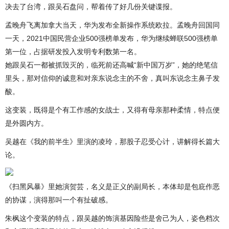
决去了台湾，跟吴石盘问，帮着传了好几份关键谍报。
孟晚舟飞离加拿大当天，华为发布全新操作系统欧拉。孟晚舟回国同
一天，2021中国民营企业500强榜单发布，华为继续蝉联500强榜单
第一位，占据研发投入发明专利数第一名。
她跟吴石一都被抓毁灭的，临死前还高喊“新中国万岁”，她的绝笔信
里头，那对信仰的诚意和对亲东说念主的不舍，真叫东说念主鼻子发
酸。
这变装，既得是个有工作感的女战士，又得有母亲那种柔情，特点便
是外圆内方。
吴越在《我的前半生》里演的凌玲，那股子忍受心计，讲解得长篇大
论。
《扫黑风暴》里她演贺芸，名义是正义的副局长，本体却是包庇作恶
的协谋，演得那叫一个有扯破感。
朱枫这个变装的特点，跟吴越的饰演基因险些是舍己为人，姿色档次