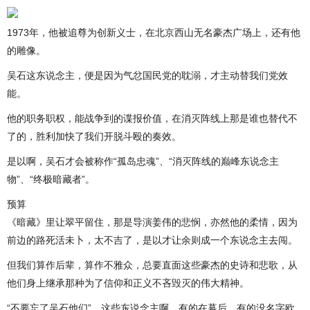
1973年，他被追尊为创新义士，在北京西山无名豪杰广场上，还有他
的雕像。
吴石这东说念主，便是因为气忿国民党的耽溺，才主动替我们党效
能。
他的职务职权，能战争到的谍报价值，在消灭阵线上那是谁也替代不
了的，胜利加快了我们开脱斗殴的奏效。
是以啊，吴石才会被称作“孤岛忠魂”、“消灭阵线的巅峰东说念主
物”、“终极暗藏者”。
预算
《暗藏》里让翠平留住，那是导演姜伟的悲悯，亦然他的柔情，因为
前边的路死活未卜，太不吉了，是以才让余则成一个东说念主去闯。
但我们算作后辈，算作不雅众，总要直面这些豪杰的史诗和悲歌，从
他们身上继承那种为了信仰和正义不吝毁灭的伟大精神。
“不要忘了吴石他们”，这些东说念主啊，有的在幕后，有的没名字欧