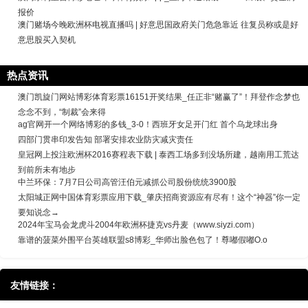
报价
澳门赌场今晚欧洲杯电视直播吗 | 好意思国政府关门危急靠近 往复员称或是好
意思股买入契机
热点资讯
澳门凯旋门网站博彩体育彩票16151开奖结果_任正非“赌赢了”！拜登作念梦也
念念不到，“制裁”会来得
ag官网开一个网络博彩的多钱_3-0！西班牙女足开门红 首个乌龙球出身
四部门贯串印发告知 部署安排农业防灾减灾责任
皇冠网上投注欧洲杯2016赛程表下载 | 泰西工场多到没场所建，越南用工荒达
到前所未有地步
中兰环保：7月7日公司高管汪伯元减抓公司股份统统3900股
太阳城正网中国体育彩票应用下载_肇庆招商资源应有尽有！这个“神器”你一定
要知说念→
2024年宝马会龙虎斗2004年欧洲杯捷克vs丹麦（www.siyzi.com）
靠谱的菠菜外围平台英雄联盟s8博彩_华师出脸色包了！尊嘟假嘟O.o
友情链接：