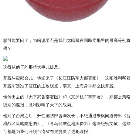
您可能要问了，为啥说吴石是我们党暗藏在国民党那里的最高等别将
领？
这得从他干的那些大事儿提及。
开脱斗殴那会儿，他送来了《长江江防军力部署图》，这图胜利帮着
开脱军选准了渡江的主攻观点，南京、上海身手那么快开脱。
他传出去的《天下武备部署图》和《京沪杭军事部署》，那都是策略
级别的谍报，胜利影响了天下的战局。
他到了台湾之后，升任国防部咨询次长，不绝通过朱枫同道传出《台
湾战区策略防患图》、《各岛登陆点地舆费力》这些绝密文献，这些
可都是为我们开脱台湾省布局提供了进犯谍报。