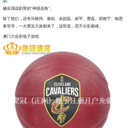
确实谍战剧里的“神级选角”。
除了他们，还有马晓伟、秦焰、余皑磊、郝平、曹磊、郑晓宁、喻恩
泰等等，一大票实力派都来了，这班底，思不出彩都难。
澳门六合彩电子游戏