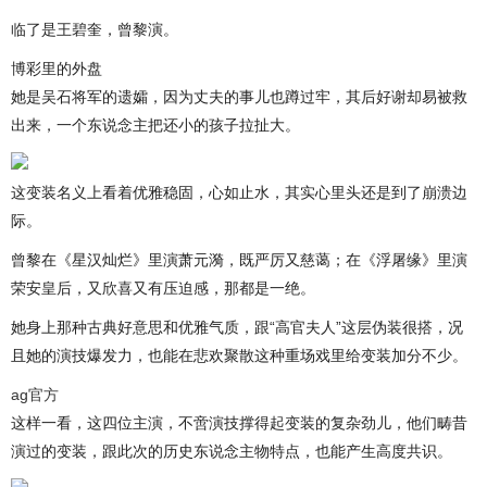
临了是王碧奎，曾黎演。
博彩里的外盘
她是吴石将军的遗孀，因为丈夫的事儿也蹲过牢，其后好谢却易被救
出来，一个东说念主把还小的孩子拉扯大。
这变装名义上看着优雅稳固，心如止水，其实心里头还是到了崩溃边
际。
曾黎在《星汉灿烂》里演萧元漪，既严厉又慈蔼；在《浮屠缘》里演
荣安皇后，又欣喜又有压迫感，那都是一绝。
她身上那种古典好意思和优雅气质，跟“高官夫人”这层伪装很搭，况
且她的演技爆发力，也能在悲欢聚散这种重场戏里给变装加分不少。
ag官方
这样一看，这四位主演，不啻演技撑得起变装的复杂劲儿，他们畴昔
演过的变装，跟此次的历史东说念主物特点，也能产生高度共识。