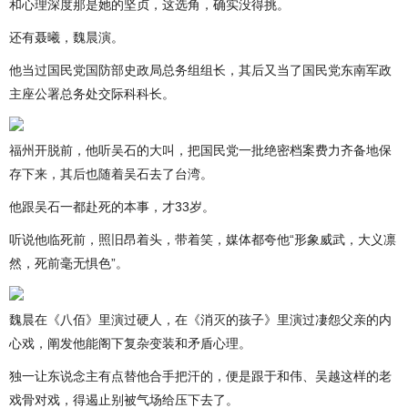
和心理深度那是她的坚贞，这选角，确实没得挑。
还有聂曦，魏晨演。
他当过国民党国防部史政局总务组组长，其后又当了国民党东南军政
主座公署总务处交际科科长。
福州开脱前，他听吴石的大叫，把国民党一批绝密档案费力齐备地保
存下来，其后也随着吴石去了台湾。
他跟吴石一都赴死的本事，才33岁。
听说他临死前，照旧昂着头，带着笑，媒体都夸他“形象威武，大义凛
然，死前毫无惧色”。
魏晨在《八佰》里演过硬人，在《消灭的孩子》里演过凄怨父亲的内
心戏，阐发他能阁下复杂变装和矛盾心理。
独一让东说念主有点替他合手把汗的，便是跟于和伟、吴越这样的老
戏骨对戏，得遏止别被气场给压下去了。