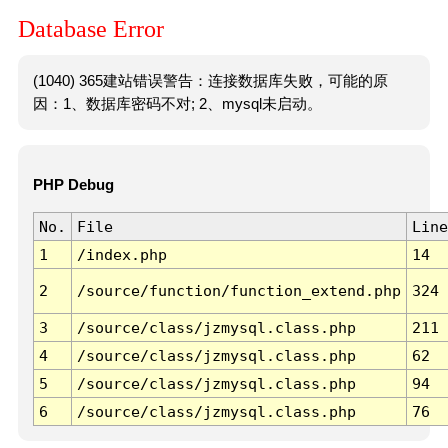
Database Error
(1040) 365建站错误警告：连接数据库失败，可能的原
因：1、数据库密码不对; 2、mysql未启动。
PHP Debug
No.
File
Line
1
/index.php
14
2
/source/function/function_extend.php
324
3
/source/class/jzmysql.class.php
211
4
/source/class/jzmysql.class.php
62
5
/source/class/jzmysql.class.php
94
6
/source/class/jzmysql.class.php
76