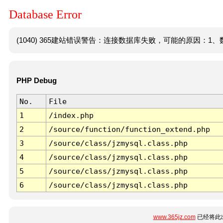
Database Error
(1040) 365建站错误警告：连接数据库失败，可能的原因：1、数
PHP Debug
No.
File
1
/index.php
2
/source/function/function_extend.php
3
/source/class/jzmysql.class.php
4
/source/class/jzmysql.class.php
5
/source/class/jzmysql.class.php
6
/source/class/jzmysql.class.php
www.365jz.com
已经将此