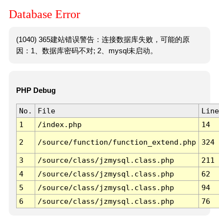
Database Error
(1040) 365建站错误警告：连接数据库失败，可能的原
因：1、数据库密码不对; 2、mysql未启动。
PHP Debug
No.
File
Line
1
/index.php
14
2
/source/function/function_extend.php
324
3
/source/class/jzmysql.class.php
211
4
/source/class/jzmysql.class.php
62
5
/source/class/jzmysql.class.php
94
6
/source/class/jzmysql.class.php
76